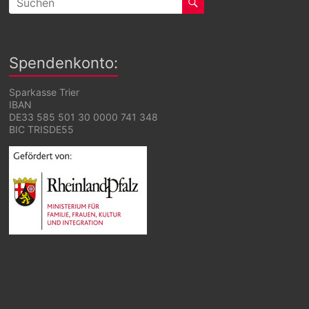
Spendenkonto:
Sparkasse Trier
IBAN
DE33 585 501 30 0000 741 348
BIC TRISDE55